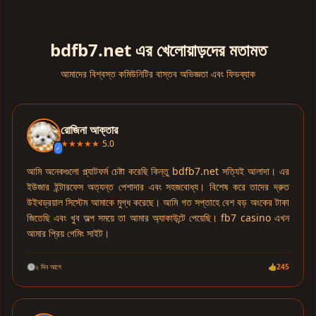
bdfb7.net এর খেলোয়াড়দের মতামত
আমাদের বিশ্বস্ত কমিউনিটির বাস্তব অভিজ্ঞতা এবং ফিডব্যাক
রোজিনা আক্তার
★★★★★
5.0
✓
আমি অনেকগুলো প্ল্যাটফর্ম চেষ্টা করেছি কিন্তু bdfb7.net সত্যিই আলাদা। এর
ইউজার ইন্টারফেস অত্যন্ত পেশাদার এবং সহজবোধ্য। বিশেষ করে তাদের দ্রুত
উইথড্রয়াল সিস্টেম আমাকে মুগ্ধ করেছে। আমি গত সপ্তাহে বেশ বড় অংকের টাকা
জিতেছি এবং খুব অল্প সময়ে তা আমার অ্যাকাউন্টে পেয়েছি। fb7 casino এখন
আমার প্রিয় গেমিং সাইট।
🕒
২ দিন আগে
👍
245