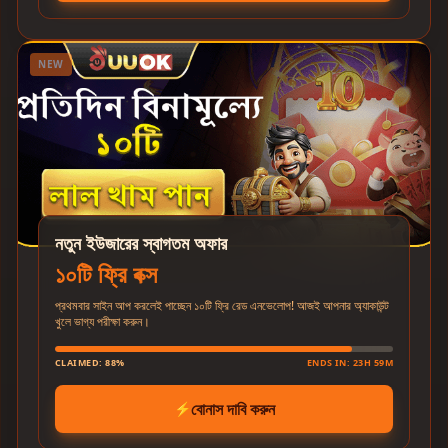
NEW
নতুন ইউজারের স্বাগতম অফার
১০টি ফ্রি বক্স
প্রথমবার সাইন আপ করলেই পাচ্ছেন ১০টি ফ্রি রেড এনভেলোপ! আজই আপনার অ্যাকাউন্ট
খুলে ভাগ্য পরীক্ষা করুন।
CLAIMED: 88%
ENDS IN: 23H 59M
বোনাস দাবি করুন
⚡