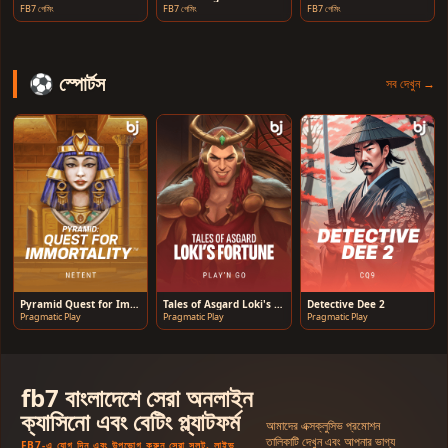
FB7 গেমিং
FB7 গেমিং
FB7 গেমিং
⚽ স্পোর্টস
সব দেখুন →
Pyramid Quest for Immortality
Tales of Asgard Loki's Fortune
Detective Dee 2
Pragmatic Play
Pragmatic Play
Pragmatic Play
fb7 বাংলাদেশে সেরা অনলাইন
ক্যাসিনো এবং বেটিং প্ল্যাটফর্ম
আমাদের এক্সক্লুসিভ প্রমোশন
তালিকাটি দেখুন এবং আপনার ভাগ্য
FB7-এ যোগ দিন এবং উপভোগ করুন সেরা স্লট, লাইভ