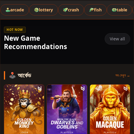
arcade
lottery
crash
fish
table
HOT NOW
New Game
View all
Recommendations
Loot & Labyrinths
FootBallpng
🕹️ আর্কেড
সব দেখুন →