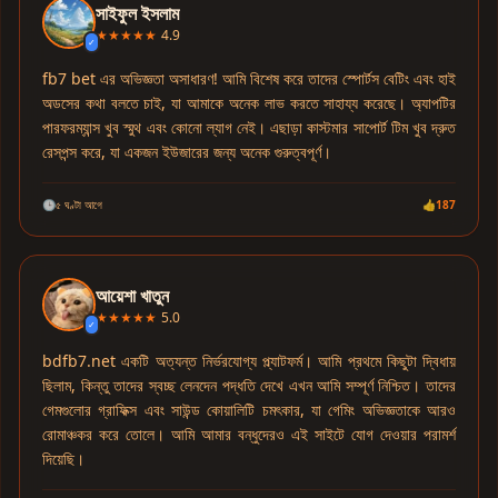
সাইফুল ইসলাম
★★★★★
4.9
✓
fb7 bet এর অভিজ্ঞতা অসাধারণ! আমি বিশেষ করে তাদের স্পোর্টস বেটিং এবং হাই
অডসের কথা বলতে চাই, যা আমাকে অনেক লাভ করতে সাহায্য করেছে। অ্যাপটির
পারফরম্যান্স খুব স্মুথ এবং কোনো ল্যাগ নেই। এছাড়া কাস্টমার সাপোর্ট টিম খুব দ্রুত
রেসপন্স করে, যা একজন ইউজারের জন্য অনেক গুরুত্বপূর্ণ।
🕒
৫ ঘণ্টা আগে
👍
187
আয়েশা খাতুন
★★★★★
5.0
✓
bdfb7.net একটি অত্যন্ত নির্ভরযোগ্য প্ল্যাটফর্ম। আমি প্রথমে কিছুটা দ্বিধায়
ছিলাম, কিন্তু তাদের স্বচ্ছ লেনদেন পদ্ধতি দেখে এখন আমি সম্পূর্ণ নিশ্চিত। তাদের
গেমগুলোর গ্রাফিক্স এবং সাউন্ড কোয়ালিটি চমৎকার, যা গেমিং অভিজ্ঞতাকে আরও
রোমাঞ্চকর করে তোলে। আমি আমার বন্ধুদেরও এই সাইটে যোগ দেওয়ার পরামর্শ
দিয়েছি।