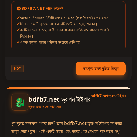
BDFB7.NET লাকি রুইলেট
আপনার চিপসগুলো নির্দিষ্ট নম্বর বা রঙের (লাল/কালো) ওপর বসান।
ডিলার চাকাটি ঘুরাবেন এবং একটি ছোট বল ছেড়ে দেবেন।
বলটি যে ঘরে থামবে, সেই নম্বর বা রঙের বাজি ধরে থাকলে আপনি
জিতবেন।
একক নম্বরে জয়ের পরিমাণ সবচেয়ে বেশি হয়।
ভাগ্যের চাকা ঘুরিয়ে জিতুন
HOT
bdfb7.net ড্রাগন টাইগার
bdfb7.net ড্রাগন টাইগার
🐉
দ্রুত এবং সহজ কার্ড গেম
খুব দ্রুত ফলাফল পেতে চান? তবে bdfb7.net ড্রাগন টাইগার আপনার
জন্য সেরা পছন্দ। এটি একটি সহজ এবং দ্রুত গেম যেখানে আপনাকে শুধু