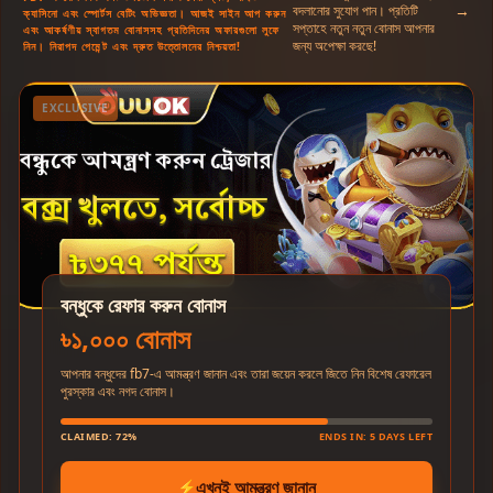
→
বদলানোর সুযোগ পান। প্রতিটি
ক্যাসিনো এবং স্পোর্টস বেটিং অভিজ্ঞতা। আজই সাইন আপ করুন
সপ্তাহে নতুন নতুন বোনাস আপনার
এবং আকর্ষণীয় স্বাগতম বোনাসসহ প্রতিদিনের অফারগুলো লুফে
জন্য অপেক্ষা করছে!
নিন। নিরাপদ পেমেন্ট এবং দ্রুত উত্তোলনের নিশ্চয়তা!
EXCLUSIVE
বন্ধুকে রেফার করুন বোনাস
৳১,০০০ বোনাস
আপনার বন্ধুদের fb7-এ আমন্ত্রণ জানান এবং তারা জয়েন করলে জিতে নিন বিশেষ রেফারেল
পুরস্কার এবং নগদ বোনাস।
CLAIMED: 72%
ENDS IN: 5 DAYS LEFT
এখনই আমন্ত্রণ জানান
⚡