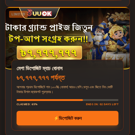
LIMITED
মেগা ডিপোজিট ম্যাচ বোনাস
৳৭,৭৭৭,৭৭৭ পর্যন্ত
আপনার প্রথম ডিপোজিটে পান ১০০% বোনাস! আরও বেশি খেলুন এবং জিতে নিন কোটি
টাকার বিশাল জ্যাকপট পুরস্কার।
CLAIMED: 65%
ENDS IN: 02 DAYS LEFT
ডিপোজিট করুন
⚡