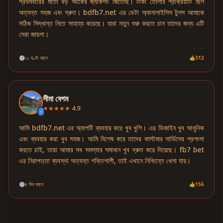
প্রথমবারের মতো বড় অংকের জ্যাকপট জিতেছি। টাকা তোলার প্রক্রিয়াটি ছিল
অত্যন্ত সহজ এবং দ্রুত। bdfb7.net এর ডেটা অ্যানালাইসিস টুলস আমাকে
সঠিক সিদ্ধান্ত নিতে সাহায্য করেছে। যারা নতুন শুরু করতে চান তাদের জন্য এটি
সেরা জায়গা।
🕒
১২ ঘণ্টা আগে
👍
312
সীমা বেগম
★★★★★
4.9
✓
আমি bdfb7.net এর অ্যাপটি ব্যবহার করে খুব খুশি। এর ডিজাইন খুব আধুনিক
এবং ব্যবহার করা খুব সহজ। আমি বিশেষ করে তাদের কাস্টমার সার্ভিসের প্রশংসা
করতে চাই, তারা আমার সব সমস্যার সমাধান খুব দ্রুত করে দিয়েছে। fb7 bet
এর নিরাপত্তা ব্যবস্থা অত্যন্ত শক্তিশালী, তাই এখানে নিশ্চিন্তে খেলা যায়।
🕒
৪ দিন আগে
👍
156