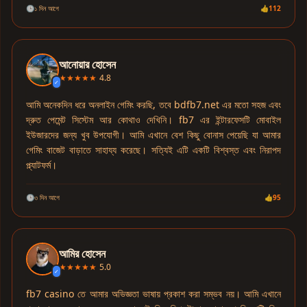
🕒
১ দিন আগে
👍
112
আনোয়ার হোসেন
★★★★★
4.8
✓
আমি অনেকদিন ধরে অনলাইন গেমিং করছি, তবে bdfb7.net এর মতো সহজ এবং
দ্রুত পেমেন্ট সিস্টেম আর কোথাও দেখিনি। fb7 এর ইন্টারফেসটি মোবাইল
ইউজারদের জন্য খুব উপযোগী। আমি এখানে বেশ কিছু বোনাস পেয়েছি যা আমার
গেমিং বাজেট বাড়াতে সাহায্য করেছে। সত্যিই এটি একটি বিশ্বস্ত এবং নিরাপদ
প্ল্যাটফর্ম।
🕒
৩ দিন আগে
👍
95
আমির হোসেন
★★★★★
5.0
✓
fb7 casino তে আমার অভিজ্ঞতা ভাষায় প্রকাশ করা সম্ভব নয়। আমি এখানে