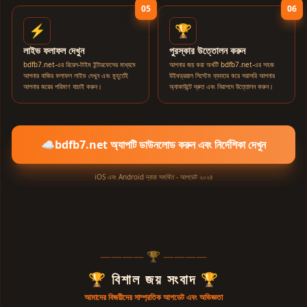
05
06
⚡
🏆
লাইভ ফলাফল দেখুন
পুরস্কার উত্তোলন করুন
bdfb7.net-এর রিয়েল-টাইম ইন্টারফেসের মাধ্যমে
আপনার জয় করা অর্থটি bdfb7.net-এর সহজ
আপনার বাজির ফলাফল লাইভ দেখুন এবং মুহূর্তেই
উইথড্রয়াল সিস্টেম ব্যবহার করে সরাসরি আপনার
আপনার জয়ের পরিমাণ যাচাই করুন।
অ্যাকাউন্টে দ্রুত এবং নিরাপদে উত্তোলন করুন।
☁️
bdfb7.net অ্যাপটি ডাউনলোড করুন এবং নির্দেশিকা দেখুন
iOS এবং Android দ্বারা সমর্থিত - আপডেট ২০২৪
———— 🏆 ————
🏆 বিশাল জয় সংবাদ 🏆
আমাদের বিজয়ীদের সাম্প্রতিক আপডেট এবং অভিজ্ঞতা