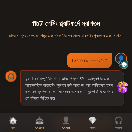
fb7 গেমিং প্ল্যাটফর্মে স্বাগতম
আপনার প্রিয় গেমগুলো খেলুন এবং জিতে নিন প্রতিদিন আকর্ষণীয় পুরস্কার এবং বোনাস।
👤
fb7 কি নিরাপদ এবং বৈধ?
🎧
হ্যাঁ, fb7 সম্পূর্ণ নিরাপদ। আমরা উন্নত SSL এনক্রিপশন এবং
আন্তর্জাতিক লাইসেন্সিং ব্যবহার করি যাতে আপনার ব্যক্তিগত তথ্য
এবং অর্থ সুরক্ষিত থাকে। আমাদের কঠোর ডেটা সুরক্ষা নীতি আপনার
গোপনীয়তা নিশ্চিত করে।
🏠
📥
👤
💎
🎧
👤
আমি কীভাবে আমার অ্যাকাউন্ট খুলব?
হোম
Sports
Agent
বোনাস
সহায়তা