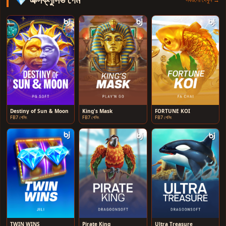
Destiny of Sun & Moon
King's Mask
FORTUNE KOI
FB7 গেমিং
FB7 গেমিং
FB7 গেমিং
TWIN WINS
Pirate King
Ultra Treasure