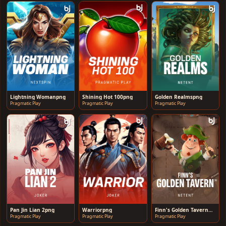
Lightning Womanpng
Shining Hot 100png
Golden Realmspng
Pragmatic Play
Pragmatic Play
Pragmatic Play
Pan Jin Lian 2png
Warriorpng
Finn's Golden Tavern™png
Pragmatic Play
Pragmatic Play
Pragmatic Play