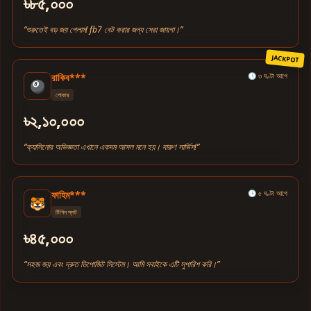
৳৮৫,০০০
“শুরুতেই বড় জয় পেলাম! fb7 বেট করার জন্য সেরা জায়গা।”
JACKPOT
রাকিব***
🕒 ৩ ঘণ্টা আগে
🎱
পোকার
৳২,১০,০০০
“ক্যাসিনোর অভিজ্ঞতা এখানে একদম আসল মনে হয়। দারুণ সার্ভিস!”
ফাহিম***
🕒 ৫ ঘণ্টা আগে
🐯
টিগিন স্লট
৳৪৫,০০০
“সহজ জয় এবং দ্রুত ডিপোজিট সিস্টেম। আমি সবাইকে এটি সুপারিশ করি।”