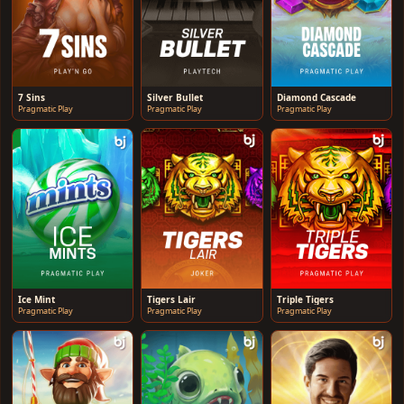
7 Sins
Silver Bullet
Diamond Cascade
Pragmatic Play
Pragmatic Play
Pragmatic Play
Ice Mint
Tigers Lair
Triple Tigers
Pragmatic Play
Pragmatic Play
Pragmatic Play