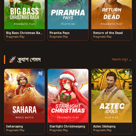
Big Bass Christmas Bash
Piranha Pays
Return of the Dead
Pragmatic Play
Pragmatic Play
Pragmatic Play
🚀 ক্র্যাশ গেমস
সবগুলো দেখুন →
Saharapng
Starlight Christmaspng
Aztec Idolspng
Pragmatic Play
Pragmatic Play
Pragmatic Play