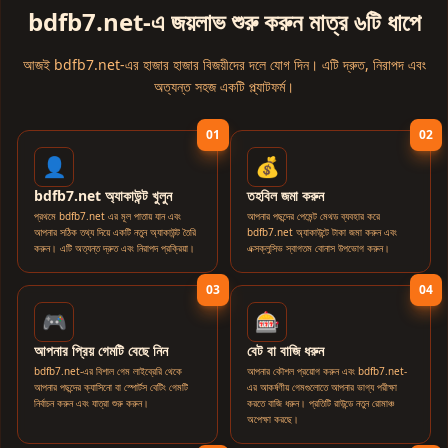
bdfb7.net-এ জয়লাভ শুরু করুন মাত্র ৬টি ধাপে
আজই bdfb7.net-এর হাজার হাজার বিজয়ীদের দলে যোগ দিন। এটি দ্রুত, নিরাপদ এবং
অত্যন্ত সহজ একটি প্ল্যাটফর্ম।
01
02
👤
💰
bdfb7.net অ্যাকাউন্ট খুলুন
তহবিল জমা করুন
প্রথমে bdfb7.net এর মূল পাতায় যান এবং
আপনার পছন্দের পেমেন্ট মেথড ব্যবহার করে
আপনার সঠিক তথ্য দিয়ে একটি নতুন অ্যাকাউন্ট তৈরি
bdfb7.net অ্যাকাউন্টে টাকা জমা করুন এবং
করুন। এটি অত্যন্ত দ্রুত এবং নিরাপদ প্রক্রিয়া।
এক্সক্লুসিভ স্বাগতম বোনাস উপভোগ করুন।
03
04
🎮
🎰
আপনার প্রিয় গেমটি বেছে নিন
বেট বা বাজি ধরুন
bdfb7.net-এর বিশাল গেম লাইব্রেরি থেকে
আপনার কৌশল প্রয়োগ করুন এবং bdfb7.net-
আপনার পছন্দের ক্যাসিনো বা স্পোর্টস বেটিং গেমটি
এর আকর্ষণীয় গেমগুলোতে আপনার ভাগ্য পরীক্ষা
নির্বাচন করুন এবং যাত্রা শুরু করুন।
করতে বাজি ধরুন। প্রতিটি রাউন্ডে নতুন রোমাঞ্চ
অপেক্ষা করছে।