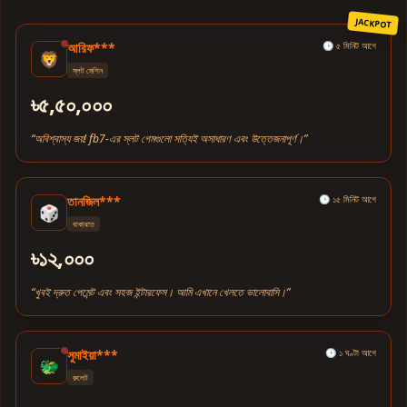
JACKPOT
আরিফ***
🕒 ৫ মিনিট আগে
🦁
স্লট মেশিন
৳৫,৫০,০০০
“অবিশ্বাস্য জয়! fb7-এর স্লট গেমগুলো সত্যিই অসাধারণ এবং উত্তেজনাপূর্ণ।”
তানজিল***
🕒 ১৫ মিনিট আগে
🎲
বাকারাত
৳১২,০০০
“খুবই দ্রুত পেমেন্ট এবং সহজ ইন্টারফেস। আমি এখানে খেলতে ভালোবাসি।”
সুমাইয়া***
🕒 ১ ঘণ্টা আগে
🐲
রুলেট