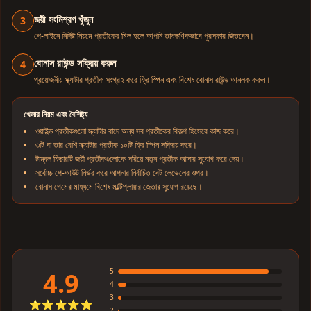
জয়ী সংমিশ্রণ খুঁজুন
3
পে-লাইনে নির্দিষ্ট নিয়মে প্রতীকের মিল হলে আপনি তাৎক্ষণিকভাবে পুরস্কার জিতবেন।
বোনাস রাউন্ড সক্রিয় করুন
4
প্রয়োজনীয় স্ক্যাটার প্রতীক সংগ্রহ করে ফ্রি স্পিন এবং বিশেষ বোনাস রাউন্ড আনলক করুন।
খেলার নিয়ম এবং বৈশিষ্ট্য
ওয়াইল্ড প্রতীকগুলো স্ক্যাটার বাদে অন্য সব প্রতীকের বিকল্প হিসেবে কাজ করে।
৩টি বা তার বেশি স্ক্যাটার প্রতীক ১০টি ফ্রি স্পিন সক্রিয় করে।
টাম্বল ফিচারটি জয়ী প্রতীকগুলোকে সরিয়ে নতুন প্রতীক আসার সুযোগ করে দেয়।
সর্বোচ্চ পে-আউট নির্ভর করে আপনার নির্বাচিত বেট লেভেলের ওপর।
বোনাস গেমের মাধ্যমে বিশেষ মাল্টিপ্লায়ার জেতার সুযোগ রয়েছে।
5
4.9
4
3
⭐⭐⭐⭐⭐
2