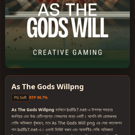
▶
As The Gods Willpng
PG Soft
RTP 96.7%
As The Gods Willpng
বর্তমানে bdfb7.net-এ উপলব্ধ সবচেয়ে
জনপ্রিয় এবং উচ্চ রেটিংপ্রাপ্ত গেমগুলোর মধ্যে একটি। আপনি যদি রোমাঞ্চকর
গেমিং অভিজ্ঞতা খুঁজছেন, তবে As The Gods Will png এর সেরা কালেকশন
পান bdfb7.net-এ। এখনই ভিজিট করুন এবং আকর্ষণীয় গেমিং অভিজ্ঞতা