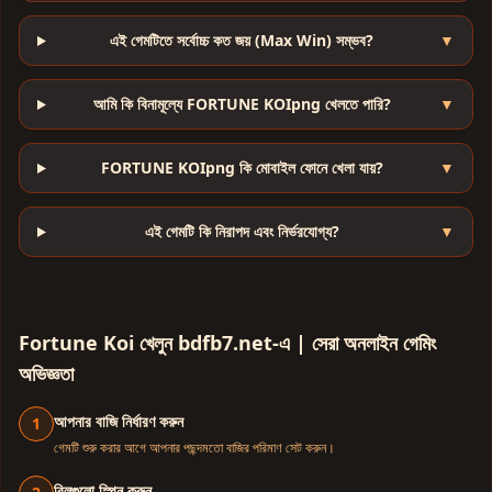
এই গেমটিতে সর্বোচ্চ কত জয় (Max Win) সম্ভব?
▼
আমি কি বিনামূল্যে FORTUNE KOIpng খেলতে পারি?
▼
FORTUNE KOIpng কি মোবাইল ফোনে খেলা যায়?
▼
এই গেমটি কি নিরাপদ এবং নির্ভরযোগ্য?
▼
Fortune Koi খেলুন bdfb7.net-এ | সেরা অনলাইন গেমিং
অভিজ্ঞতা
আপনার বাজি নির্ধারণ করুন
1
গেমটি শুরু করার আগে আপনার পছন্দমতো বাজির পরিমাণ সেট করুন।
রিলগুলো স্পিন করুন