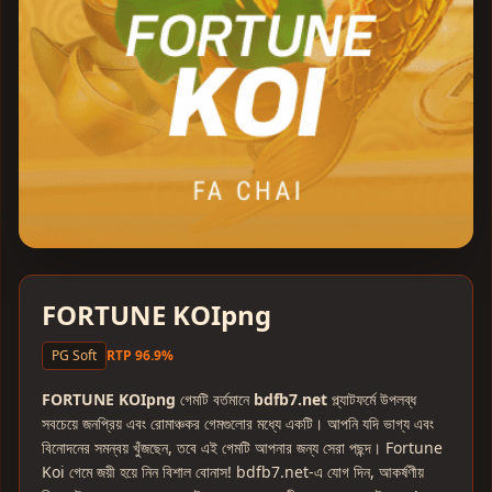
▶
FORTUNE KOIpng
PG Soft
RTP 96.9%
FORTUNE KOIpng
গেমটি বর্তমানে
bdfb7.net
প্ল্যাটফর্মে উপলব্ধ
সবচেয়ে জনপ্রিয় এবং রোমাঞ্চকর গেমগুলোর মধ্যে একটি। আপনি যদি ভাগ্য এবং
বিনোদনের সমন্বয় খুঁজছেন, তবে এই গেমটি আপনার জন্য সেরা পছন্দ। Fortune
Koi গেমে জয়ী হয়ে নিন বিশাল বোনাস! bdfb7.net-এ যোগ দিন, আকর্ষণীয়