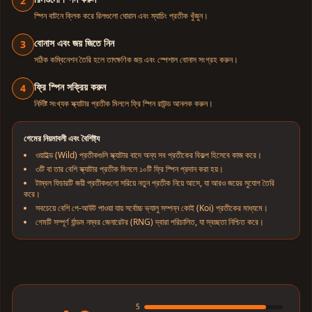
2
স্পিন বাটনে ক্লিক করে রিলগুলো ঘোরান এবং ম্যাচিং প্রতীক খুঁজুন।
বোনাস এবং জয় জিতে নিন
3
সঠিক কম্বিনেশন তৈরি হলে তাৎক্ষণিক জয় এবং স্পেশাল বোনাস সংগ্রহ করুন।
ফ্রি স্পিন সক্রিয় করুন
4
নির্দিষ্ট সংখ্যক স্ক্যাটার প্রতীক মিললে ফ্রি স্পিন রাউন্ড আনলক করুন।
গেমের নিয়মাবলী এবং বৈশিষ্ট্য
ওয়াইল্ড (Wild) প্রতীকগুলি স্ক্যাটার বাদে অন্য সব প্রতীকের বিকল্প হিসেবে কাজ করে।
৩টি বা তার বেশি স্ক্যাটার প্রতীক মিললে ১০টি ফ্রি স্পিন প্রদান করা হয়।
টাম্বল ফিচারটি জয়ী প্রতীকগুলো সরিয়ে নতুন প্রতীক নিয়ে আসে, যা আরও জয়ের সুযোগ তৈরি
করে।
সবচেয়ে বেশি পে-আউট পাওয়া যায় সর্বোচ্চ ভ্যালু সম্পন্ন কোই (Koi) প্রতীকের মাধ্যমে।
গেমটি সম্পূর্ণ র্যান্ডম নম্বর জেনারেটর (RNG) দ্বারা পরিচালিত, যা স্বচ্ছতা নিশ্চিত করে।
5