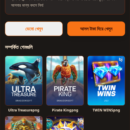
আপনার ভাগ্য বদলে নিন!
ডেমো খেলুন
আসল টাকা দিয়ে খেলুন
সম্পর্কিত গেমগুলি
Ultra Treasurepng
Pirate Kingpng
TWIN WINSpng