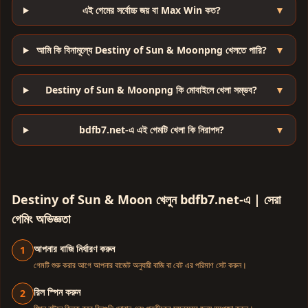
এই গেমের সর্বোচ্চ জয় বা Max Win কত?
▼
আমি কি বিনামূল্যে Destiny of Sun & Moonpng খেলতে পারি?
▼
Destiny of Sun & Moonpng কি মোবাইলে খেলা সম্ভব?
▼
bdfb7.net-এ এই গেমটি খেলা কি নিরাপদ?
▼
Destiny of Sun & Moon খেলুন bdfb7.net-এ | সেরা
গেমিং অভিজ্ঞতা
আপনার বাজি নির্ধারণ করুন
1
গেমটি শুরু করার আগে আপনার বাজেট অনুযায়ী বাজি বা বেট এর পরিমাণ সেট করুন।
রিল স্পিন করুন
2