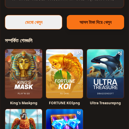
ডেমো খেলুন
আসল টাকা দিয়ে খেলুন
সম্পর্কিত গেমগুলি
King's Maskpng
FORTUNE KOIpng
Ultra Treasurepng