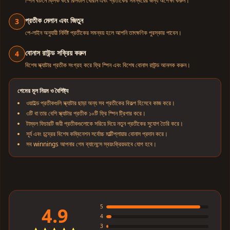
স্পিন বাটনে ক্লিক করে রিলগুলি ঘোরান এবং প্রতীকের সমন্বয়ের জন্য অপেক্ষা করুন।
প্রতীক মেলান এবং জিতুন
3
পে-লাইন অনুযায়ী নির্দিষ্ট প্রতীকের সমন্বয় হলে আপনি তাৎক্ষণিক পুরস্কার পাবেন।
বোনাস রাউন্ড সক্রিয় করুন
4
বিশেষ স্ক্যাটার প্রতীক সংগ্রহ করে ফ্রি স্পিন এবং বিশেষ বোনাস রাউন্ড আনলক করুন।
গেমের মূল নিয়ম ও বৈশিষ্ট্য
ওয়াইল্ড প্রতীকগুলি স্ক্যাটার ছাড়া অন্য সব প্রতীকের বিকল্প হিসেবে কাজ করে।
৩টি বা তার বেশি স্ক্যাটার প্রতীক ১০টি ফ্রি স্পিন ট্রিগার করে।
টাম্বল ফিচারটি জয়ী প্রতীকগুলোকে সরিয়ে দিয়ে নতুন প্রতীকের সুযোগ তৈরি করে।
সূর্য এবং চন্দ্রের বিশেষ কম্বিনেশন সর্বোচ্চ মাল্টিপ্লায়ার বোনাস প্রদান করে।
সব winnings আপনার গেম ব্যালেন্সে স্বয়ংক্রিয়ভাবে যোগ হবে।
5
4.9
4
3