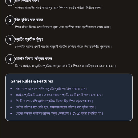
বেট নির্ধারণ করুন
1
আপনার বাজেটের সাথে সামঞ্জস্য রেখে স্পিন বা বেটের পরিমাণ নির্বাচন করুন।
রিল ঘুরিয়ে শুরু করুন
2
স্পিন বাটনে ক্লিক করে রিলগুলো ঘুরান এবং প্রতীক্ষা করুন প্রতীকগুলো থামার জন্য।
ম্যাচিং প্রতীক খুঁজুন
3
পে-লাইন বরাবর একই ধরণের সামুরাই প্রতীক মিলিয়ে জিতে নিন আকর্ষণীয় পুরস্কার।
বোনাস ফিচার সক্রিয় করুন
4
বিশেষ ওয়াইল্ড বা স্ক্যাটার প্রতীক সংগ্রহ করে ফ্রি স্পিন এবং মাল্টিপ্লায়ার আনলক করুন।
Game Rules & Features
বাম থেকে ডানে পে-লাইন অনুযায়ী প্রতীকের মিল থাকতে হবে।
ওয়াইল্ড প্রতীকটি অন্য যেকোনো সাধারণ প্রতীকের বিকল্প হিসেবে কাজ করে।
তিনটি বা তার বেশি স্ক্যাটার প্রতীক মিললে ফ্রি স্পিন রাউন্ড শুরু হয়।
বেটের পরিমাণ যত বেশি হবে, সম্ভাব্য জয়ের পরিমাণ তত বৃদ্ধি পাবে।
গেমের সমস্ত ফলাফল র‍্যান্ডম নম্বর জেনারেটর (RNG) দ্বারা নির্ধারিত হয়।