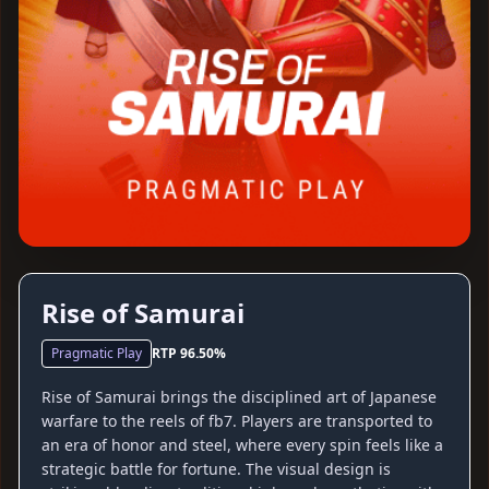
▶
Rise of Samurai
Pragmatic Play
RTP 96.50%
Rise of Samurai brings the disciplined art of Japanese
warfare to the reels of fb7. Players are transported to
an era of honor and steel, where every spin feels like a
strategic battle for fortune. The visual design is