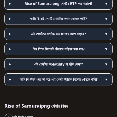
Rise of Samuraipng গেমটির RTP কত শতাংশ?
▼
আমি কি এই গেমটি মোবাইল ফোনে খেলতে পারি?
▼
এই গেমটিতে সর্বোচ্চ কত গুণ জয় জেতা সম্ভব?
▼
ফ্রি স্পিন ফিচারটি কীভাবে সক্রিয় করা যায়?
▼
এই গেমটির ভolatility বা ঝুঁকি কেমন?
▼
আমি কি টাকা খরচ না করে এই গেমটি ট্রায়াল হিসেবে খেলতে পারি?
▼
Rise of Samuraipng খেলার নিয়ম