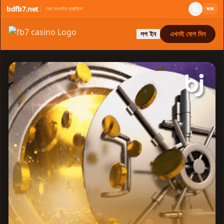
bdfb7.net
সেরা অনলাইন ক্যাসিনো
ভাষা
লগ ইন
এখনই যোগ দিন