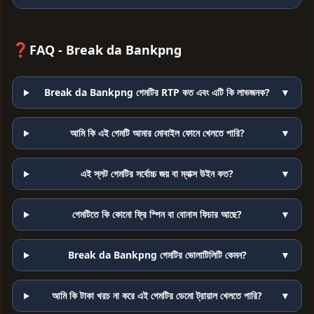
❓
FAQ - Break da Bankpng
Break da Bankpng গেমটির RTP কত এবং এটি কি লাভজনক?
▼
আমি কি এই গেমটি আমার মোবাইল ফোনে খেলতে পারি?
▼
এই স্লট গেমটির সর্বোচ্চ জয় বা ম্যাক্স উইন কত?
▼
গেমটিতে কি কোনো ফ্রি স্পিন বা বোনাস ফিচার আছে?
▼
Break da Bankpng গেমটির ভোলাটিলিটি কেমন?
▼
আমি কি টাকা খরচ না করে এই গেমটির ডেমো ট্রায়াল খেলতে পারি?
▼