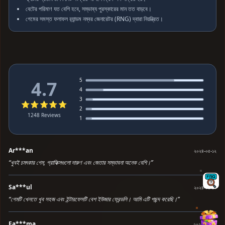
বেটের পরিমাণ যত বেশি হবে, সম্ভাব্য পুরস্কারের মান তত বাড়বে।
গেমের সমস্ত ফলাফল র‍্যান্ডম নম্বর জেনারেটর (RNG) দ্বারা নিয়ন্ত্রিত।
5
4.7
4
3
⭐⭐⭐⭐⭐
2
1248 Reviews
1
Ar***an
২০২৪-০৫-১২
“খুবই চমৎকার গেম, গ্রাফিক্সগুলো দারুণ এবং জেতার সম্ভাবনা অনেক বেশি।”
Sa***ul
২০২৪-০৫-১০
“গেমটি খেলতে খুব সহজ এবং ইন্টারফেসটি বেশ ইউজার ফ্রেন্ডলি। আমি এটি পছন্দ করেছি।”
Fa***ma
২০২৪-০৫-০৮