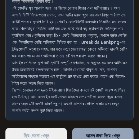
অনন্য অভিজ্ঞতা প্রদান করে।
এই গেমটির মূল আকর্ষণ হলো এর বিশেষ বোনাস ফিচার এবং মাল্টিপ্লায়ার। যখন
আপনি নির্দিষ্ট সিম্বলগুলো মেলান, তখন ভল্টের দরজা খুলে যায় এবং বিপুল পরিমাণ পে-
আউট পাওয়ার সুযোগ তৈরি হয়। গেমটির ভোলটালিটি এমনভাবে ডিজাইন করা হয়েছে
যাতে খেলোয়াড়রা নিয়মিত ছোট জয় এবং মাঝে মাঝে বড় জ্যাকপটের সংমিশ্রণ পায়।
ক্যাসিনো গেম প্রেমীদের জন্য fb7 একটি নির্ভরযোগ্য গন্তব্য, যেখানে দ্রুত লোডিং
এবং নিরবচ্ছিন্ন গেমিং অভিজ্ঞতা নিশ্চিত করা হয়। Break da Bankpng-এর
ইন্টারফেসটি অত্যন্ত সহজ, যার ফলে নতুন খেলোয়াড়রা কোনো জটিলতা ছাড়াই বেটিং
শুরু করতে পারেন এবং অভিজ্ঞরা তাদের কৌশল প্রয়োগ করতে পারেন।
মোবাইল গেমিংয়ের যুগে এই স্লটটি সম্পূর্ণ রেসপনসিভ, যা অ্যান্ড্রয়েড এবং আইওএস
উভয় ডিভাইসেই চমৎকারভাবে চলে। আপনি যেখানেই থাকুন না কেন, আপনার
স্মার্টফোনের মাধ্যমে সহজেই এই ভার্চুয়াল ভল্ট ভাঙার চেষ্টা করতে পারেন এবং রিয়েল-
টাইম জয়ের আনন্দ নিতে পারেন।
নিরাপদ লেনদেন এবং দ্রুত উইথড্রয়াল সিস্টেমের কারণে এই গেমটি আরও জনপ্রিয়
হয়ে উঠেছে। যারা অনলাইন স্লট গেমের মাধ্যমে ভাগ্য পরীক্ষা করতে পছন্দ করেন,
তাদের জন্য এটি একটি আদর্শ পছন্দ। এখনই আপনার কৌশল সাজান এবং দেখুন
আপনি কতটা সম্পদ লুটে নিতে পারেন।
ফ্রি ডেমো খেলুন
আসল টাকা দিয়ে খেলুন